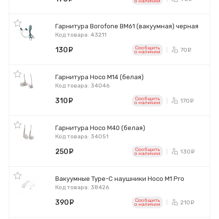
o наличии
Гарнитура Borofone BM61 (вакуумная) черная
Код товара: 43211
Сообщить
130
руб.
70
ру
o наличии
Гарнитура Hoco M14 (белая)
Код товара: 34046
Сообщить
310
руб.
170
ру
o наличии
Гарнитура Hoco M40 (белая)
Код товара: 34051
Сообщить
250
руб.
130
ру
o наличии
Вакуумные Type-C наушники Hoco M1 Pro
Код товара: 38426
Сообщить
390
руб.
210
ру
o наличии