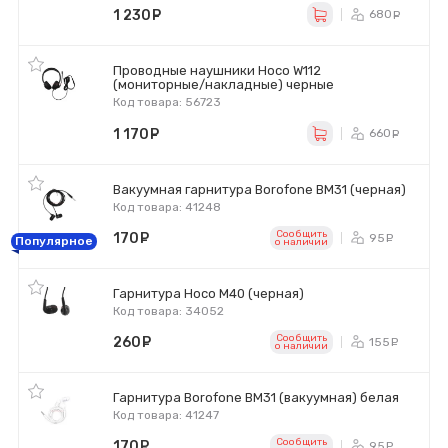
1 230
руб.
680
ру
Проводные наушники Hoco W112
(мониторные/накладные) черные
Код товара: 56723
1 170
руб.
660
ру
Вакуумная гарнитура Borofone BM31 (черная)
Код товара: 41248
Сообщить
170
руб.
95
ру
Популярное
o наличии
Гарнитура Hoco M40 (черная)
Код товара: 34052
Сообщить
260
руб.
155
ру
o наличии
Гарнитура Borofone BM31 (вакуумная) белая
Код товара: 41247
Сообщить
170
руб.
95
ру