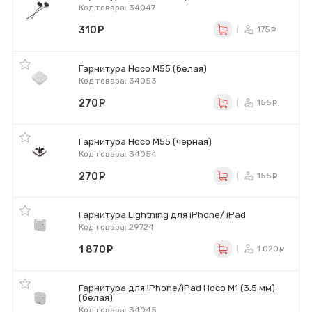
Код товара: 34047
310
руб.
175
ру
Гарнитура Hoco M55 (белая)
Код товара: 34053
270
руб.
155
ру
Гарнитура Hoco M55 (черная)
Код товара: 34054
270
руб.
155
ру
Гарнитура Lightning для iPhone/ iPad
Код товара: 29724
1 870
руб.
1 020
р
Гарнитура для iPhone/iPad Hoco M1 (3.5 мм)
(белая)
Код товара: 34045