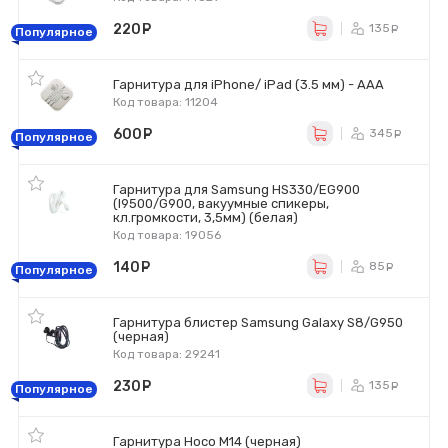
220
руб.
135
ру
Популярное
Гарнитура для iPhone/ iPad (3.5 мм) - AAA
Код товара: 11204
600
руб.
345
ру
Популярное
Гарнитура для Samsung HS330/EG900
(I9500/G900, вакуумные спикеры,
кл.громкости, 3,5мм) (белая)
Код товара: 19056
140
руб.
85
ру
Популярное
Гарнитура блистер Samsung Galaxy S8/G950
(черная)
Код товара: 29241
230
руб.
135
ру
Популярное
Гарнитура Hoco M14 (черная)