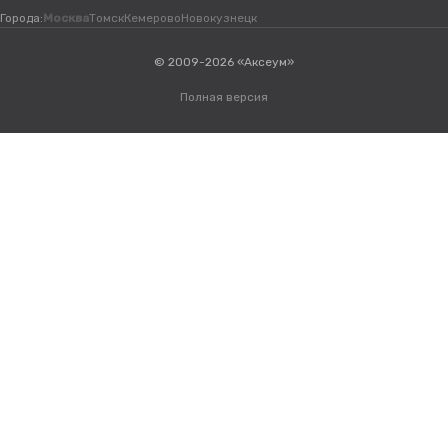
Города:
Москва
Томск
Кемерово
Новокузнецк
© 2009-2026 «Аксеум»
Полная версия