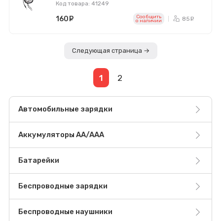
Код товара: 41249
Сообщить
160
руб.
85
ру
o наличии
Следующая страница →
1
2
Автомобильные зарядки
Аккумуляторы AA/AAA
Батарейки
Беспроводные зарядки
Беспроводные наушники