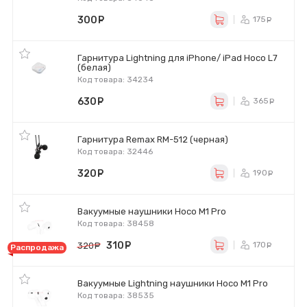
300
руб.
175
ру
Гарнитура Lightning для iPhone/ iPad Hoco L7
(белая)
Код товара: 34234
630
руб.
365
ру
Гарнитура Remax RM-512 (черная)
Код товара: 32446
320
руб.
190
ру
Вакуумные наушники Hoco M1 Pro
Код товара: 38458
310
руб.
170
320
руб.
ру
Распродажа
Вакуумные Lightning наушники Hoco M1 Pro
Код товара: 38535