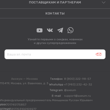
ПОСТАВЩИКАМ И ПАРТНЕРАМ
КОНТАКТЫ
Узнайте первыми о скидках, новинках
и других суперпредложениях
Аксеум — Москва
Телефон
8 (800) 222-98-57
115419, Москва, ул. Вавилова, д. 3
WhatsApp
+7 (983) 232-42-32
Telegram
@axeum
E-mail
support@axeum.ru
Индивидуальный предприниматель Меньшиков Руслан Юрьевич
ИНН
701745175857
ОГРНИП
317703100109277