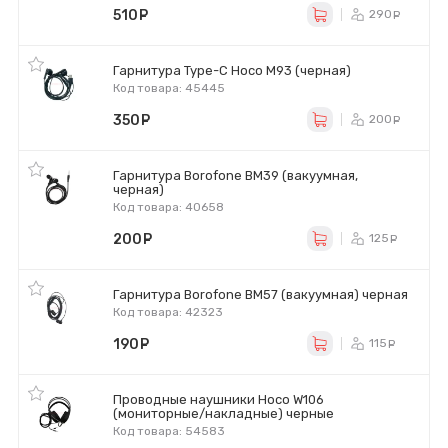
510
руб.
290
ру
Гарнитура Type-C Hoco M93 (черная)
Код товара: 45445
350
руб.
200
ру
Гарнитура Borofone BM39 (вакуумная,
черная)
Код товара: 40658
200
руб.
125
ру
Гарнитура Borofone BM57 (вакуумная) черная
Код товара: 42323
190
руб.
115
ру
Проводные наушники Hoco W106
(мониторные/накладные) черные
Код товара: 54583