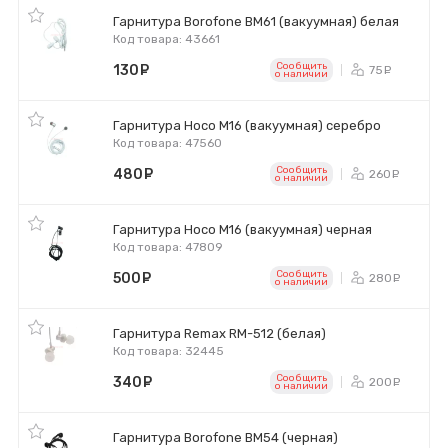
Гарнитура Borofone BM61 (вакуумная) белая
Код товара: 43661
Сообщить
130
руб.
75
ру
o наличии
Гарнитура Hoco M16 (вакуумная) серебро
Код товара: 47560
Сообщить
480
руб.
260
ру
o наличии
Гарнитура Hoco M16 (вакуумная) черная
Код товара: 47809
Сообщить
500
руб.
280
ру
o наличии
Гарнитура Remax RM-512 (белая)
Код товара: 32445
Сообщить
340
руб.
200
ру
o наличии
Гарнитура Borofone BM54 (черная)