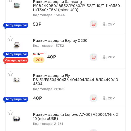
Разъем зарядки Samsung
i9082/i9080/i8552/i9060/i9152/T110/T111/G360
H/T560/ T561 (microUSB)
Код товара: 13844
50
руб.
25
ру
Популярное
Разъем зарядки Explay Q230
Код товара: 15752
50
руб.
Популярное
40
руб.
20
ру
-20%
Распродажа
Разъем зарядки Fly
DS131/FS504/IQ436i/IQ4404/IQ4418/IQ4490/IQ
4504
Код товара: 28152
40
руб.
20
ру
Популярное
Разъем зарядки Lenovo A7-30 (A3300)/Miix 2
10 (microUSB)
Код товара: 21761