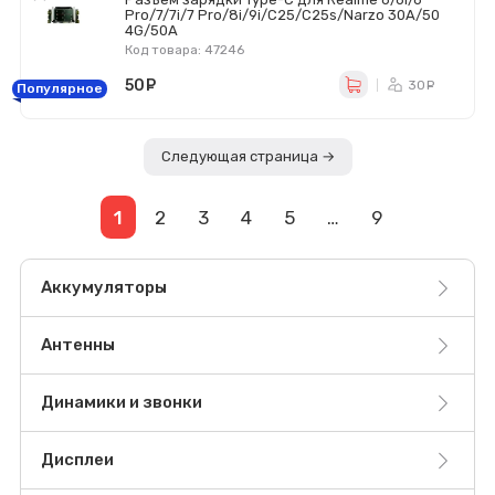
Pro/7/7i/7 Pro/8i/9i/C25/C25s/Narzo 30A/50
4G/50A
Код товара: 47246
50
руб.
30
ру
Популярное
Следующая страница →
1
2
3
4
5
…
9
Аккумуляторы
Антенны
Динамики и звонки
Дисплеи