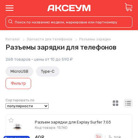
Каталог
Запчасти для телефонов
Разъемы зарядки
Разъемы зарядки для телефонов
268 товаров · цены от 10 до 590 ₽
MicroUSB
Type-C
Фильтр
Сортировать по
Разъем зарядки для Explay Surfer 7.03
Код товара: 15760
40
руб.
20
ру