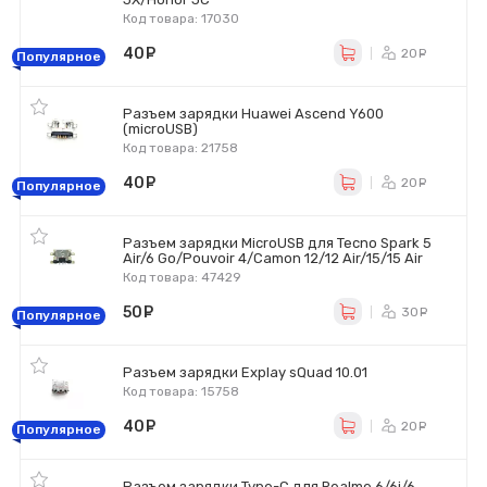
Код товара: 17030
40
руб.
20
ру
Популярное
Разъем зарядки Huawei Ascend Y600
(microUSB)
Код товара: 21758
40
руб.
20
ру
Популярное
Разъем зарядки MicroUSB для Tecno Spark 5
Air/6 Go/Pouvoir 4/Camon 12/12 Air/15/15 Air
Код товара: 47429
50
руб.
30
ру
Популярное
Разъем зарядки Explay sQuad 10.01
Код товара: 15758
40
руб.
20
ру
Популярное
Разъем зарядки Type-C для Realme 6/6i/6