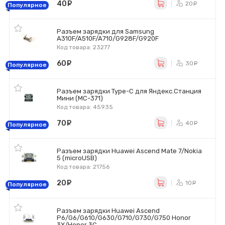
40
руб.
20
ру
Популярное
Разъем зарядки для Samsung
A310F/A510F/A710/G928F/G920F
Код товара: 23277
60
руб.
30
ру
Популярное
Разъем зарядки Type-C для Яндекс.Станция
Мини (MC-371)
Код товара: 45935
70
руб.
40
ру
Популярное
Разъем зарядки Huawei Ascend Mate 7/Nokia
5 (microUSB)
Код товара: 21756
20
руб.
10
ру
Популярное
Разъем зарядки Huawei Ascend
P6/G6/G610/G630/G710/G730/G750 Honor
3X/Honor 3C