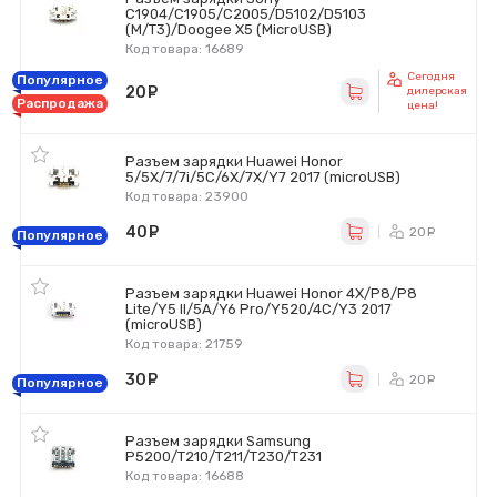
C1904/C1905/C2005/D5102/D5103
(M/T3)/Doogee X5 (MicroUSB)
Код товара: 16689
Сегодня
Популярное
20
руб.
дилерская
Распродажа
цена!
Разъем зарядки Huawei Honor
5/5X/7/7i/5C/6X/7X/Y7 2017 (microUSB)
Код товара: 23900
40
руб.
20
ру
Популярное
Разъем зарядки Huawei Honor 4X/P8/P8
Lite/Y5 II/5A/Y6 Pro/Y520/4C/Y3 2017
(microUSB)
Код товара: 21759
30
руб.
20
ру
Популярное
Разъем зарядки Samsung
P5200/T210/T211/T230/T231
Код товара: 16688