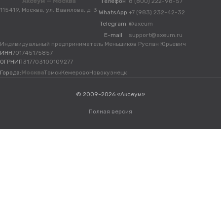
Аксеум — Москва
Телефон
8 (800) 222-98-57
115419, Москва, ул. Вавилова, д. 3
WhatsApp
+7 (983) 232-42-32
Telegram
@axeum
E-mail
support@axeum.ru
Индивидуальный предприниматель Меньшиков Руслан Юрьевич
ИНН
701745175857
ОГРНИП
317703100109277
Города:
Москва
Томск
Кемерово
Новокузнецк
© 2009-2026 «Аксеум»
Полная версия