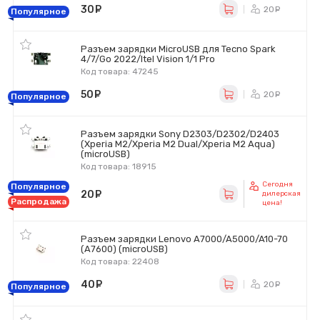
30
руб.
20
ру
Популярное
Разъем зарядки MicroUSB для Tecno Spark
4/7/Go 2022/Itel Vision 1/1 Pro
Код товара: 47245
50
руб.
20
ру
Популярное
Разъем зарядки Sony D2303/D2302/D2403
(Xperia M2/Xperia M2 Dual/Xperia M2 Aqua)
(microUSB)
Код товара: 18915
Сегодня
Популярное
20
руб.
дилерская
Распродажа
цена!
Разъем зарядки Lenovo A7000/A5000/A10-70
(A7600) (microUSB)
Код товара: 22408
40
руб.
20
ру
Популярное