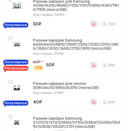
Разъем зарядки для Samsung
i9300/i9200/i8580/T310/T311/i9300I/i9301/T81
0/T815 (microUSB)
Код товара: 10680
50
руб.
30
ру
Популярное
Разъем зарядки Samsung
A600/A605/A810/J100F/J250/J320/J330/J40
0/J500/J530/J600/J730/J810 (microUSB)
Код товара: 21766
60
руб.
Популярное
50
руб.
25
ру
-17%
Распродажа
Разъем зарядки для Lenovo
S580/A630/S856/A2010 (microUSB)
Код товара: 21687
40
руб.
20
ру
Популярное
Разъем зарядки Samsung
S7270/S7272/G355H/G7102/G386F/G530H/G53
1H/G350E/G532F/J701 (microUSB)