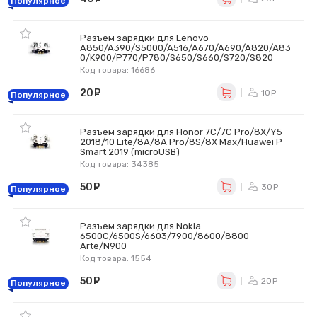
Популярное
Разъем зарядки для Lenovo
A850/A390/S5000/A516/A670/A690/A820/A83
0/K900/P770/P780/S650/S660/S720/S820
Код товара: 16686
20
руб.
10
ру
Популярное
Разъем зарядки для Honor 7C/7C Pro/8X/Y5
2018/10 Lite/8A/8A Pro/8S/8X Max/Huawei P
Smart 2019 (microUSB)
Код товара: 34385
50
руб.
30
ру
Популярное
Разъем зарядки для Nokia
6500C/6500S/6603/7900/8600/8800
Arte/N900
Код товара: 1554
50
руб.
20
ру
Популярное