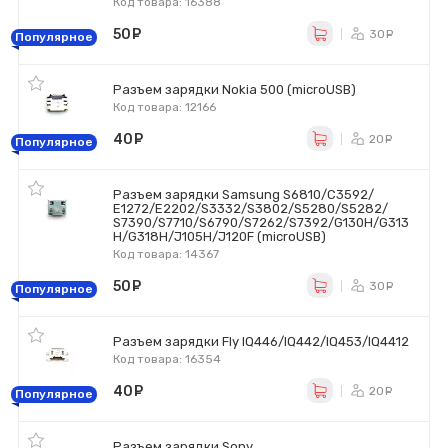
Код товара: 16388
50
руб.
30
ру
Популярное
Разъем зарядки Nokia 500 (microUSB)
Код товара: 12166
40
руб.
20
ру
Популярное
Разъем зарядки Samsung S6810/C3592/
E1272/E2202/S3332/S3802/S5280/S5282/
S7390/S7710/S6790/S7262/S7392/G130H/G313
H/G318H/J105H/J120F (microUSB)
Код товара: 14367
50
руб.
30
ру
Популярное
Разъем зарядки Fly IQ446/IQ442/IQ453/IQ4412
Код товара: 16354
40
руб.
20
ру
Популярное
Разъем зарядки Sony